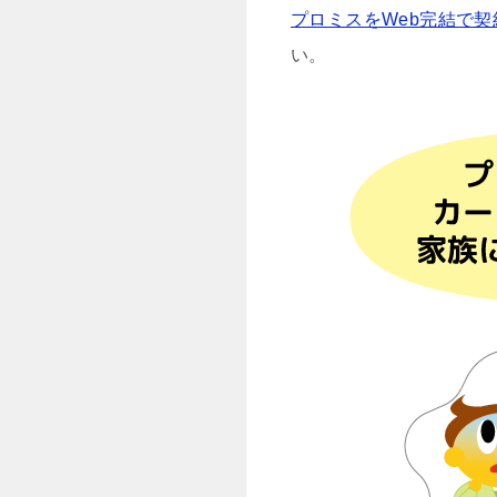
プロミスをWeb完結で契
い。