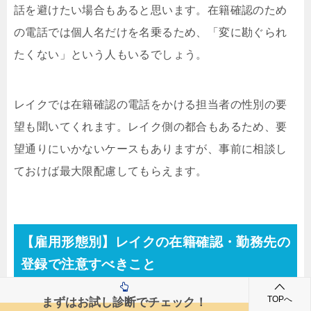
話を避けたい場合もあると思います。在籍確認のため
の電話では個人名だけを名乗るため、「変に勘ぐられ
たくない」という人もいるでしょう。
レイクでは在籍確認の電話をかける担当者の性別の要
望も聞いてくれます。レイク側の都合もあるため、要
望通りにいかないケースもありますが、事前に相談し
ておけば最大限配慮してもらえます。
【雇用形態別】レイクの在籍確認・勤務先の
登録で注意すべきこと
TOPへ
まずはお試し診断でチェック！
レイクは「満20歳以上70歳以下の方で安定した収入の