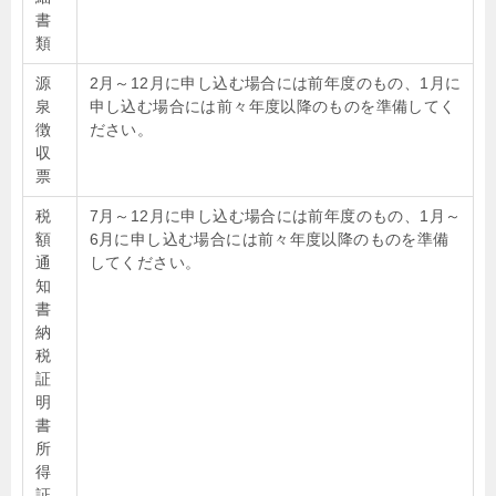
書
類
源
2月～12月に申し込む場合には前年度のもの、1月に
泉
申し込む場合には前々年度以降のものを準備してく
徴
ださい。
収
票
税
7月～12月に申し込む場合には前年度のもの、1月～
額
6月に申し込む場合には前々年度以降のものを準備
通
してください。
知
書
納
税
証
明
書
所
得
証